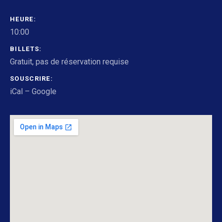
DÉTAILS DU CONCERT
HEURE
10:00
BILLETS
Gratuit, pas de réservation requise
SOUSCRIRE
iCal
Google