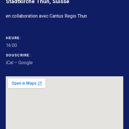
Stadtkirche Thun
,
Suisse
en collaboration avec Cantus Regio Thun
DÉTAILS DU CONCERT
HEURE
16:00
SOUSCRIRE
iCal
Google