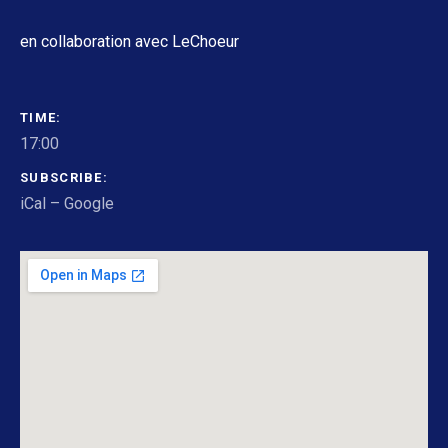
en collaboration avec LeChoeur
GIG DETAILS
TIME
17:00
SUBSCRIBE
iCal
Google